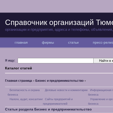
Справочник организаций Тюм
организации и предприятия, адреса и телефоны, объявления
главная
фирмы
статьи
пресс-рел
Я ищу:
Каталог статей
Главная страница
Бизнес и предпринимательство
Безопасность и охрана
Деловые новости и комментарии
Информационая 
бизнеса
бизнеса
Налоги, аудит, консалтинг
Сайты предприятий и
Управление и орг
предпринимателей
бизнеса
Статьи раздела Бизнес и предпринимательство