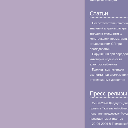
Статьи
Несоответствие фактич
значений ширины раскры
трещин в монолитных
конструкциях нормативн
ограничениям СП при
обследовании
Нарушения при определ
категории надёжности
электроснабжения
Границы компетенции
эксперта при анализе при
строительных дефектов
Пресс-релизы
22-06-2026 Двадцать дв
проекта Тюменской облас
получили поддержку Фон
президентских грантов
22-06-2026 В Тюменско