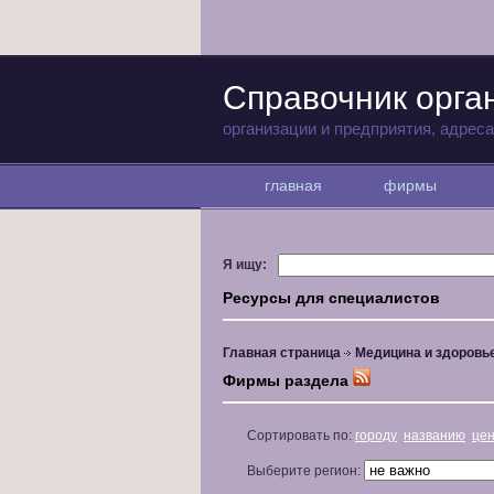
Справочник орга
организации и предприятия, адрес
главная
фирмы
Я ищу:
Ресурсы для специалистов
Главная страница
Медицина и здоровь
Фирмы раздела
Сортировать по:
городу
названию
це
Выберите регион: