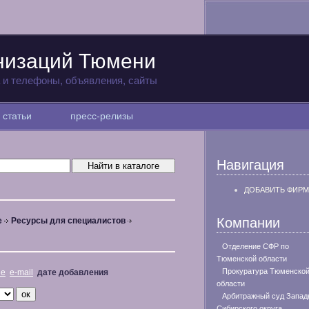
низаций Тюмени
а и телефоны, объявления, сайты
статьи
пресс-релизы
Навигация
ДОБАВИТЬ ФИРМ
Компании
е
Ресурсы для специалистов
Отделение СФР по
Тюменской области
Прокуратура Тюменско
не
e-mail
дате добавления
области
Арбитражный суд Запад
Сибирского округа