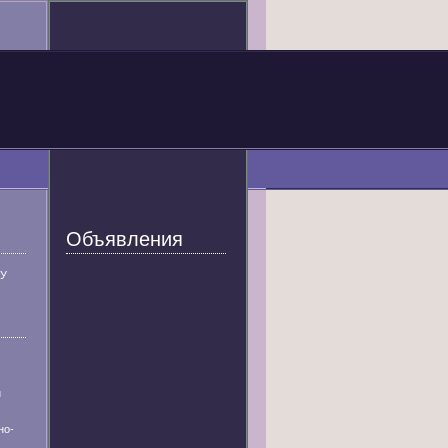
Объявления
У
й
но-