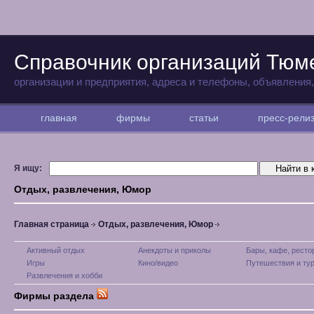
Справочник организаций Тюм
организации и предприятия, адреса и телефоны, объявления
главная
фирмы
статьи
пресс-рел
Я ищу:
Отдых, развлечения, Юмор
Главная страница
Отдых, развлечения, Юмор
Активный отдых
Анекдоты и приколы
Бары, кафе, рест
Игры
Кино/видео
Путешествия и ту
Развлечения и хобби
Фирмы раздела