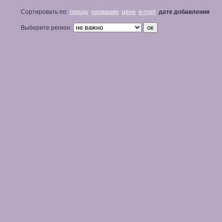
Сортировать по:
городу
названию
цене
e-mail
дате добавления
Выберите регион: