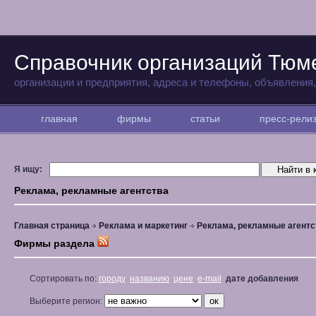
Справочник организаций Тюм
организации и предприятия, адреса и телефоны, объявления
главная
фирмы
статьи
пресс-рел
Я ищу:
Реклама, рекламные агентства
Главная страница
Реклама и маркетинг
Реклама, рекламные агентс
Фирмы раздела
Сортировать по:
городу
названию
цене
e-mail
дате добавления
Выберите регион: