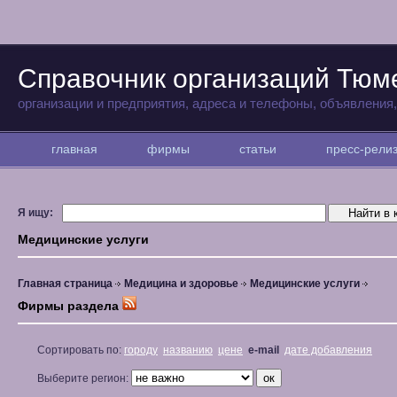
Справочник организаций Тюм
организации и предприятия, адреса и телефоны, объявления
главная
фирмы
статьи
пресс-рел
Я ищу:
Медицинские услуги
Главная страница
Медицина и здоровье
Медицинские услуги
Фирмы раздела
Сортировать по:
городу
названию
цене
e-mail
дате добавления
Выберите регион: